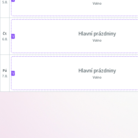
5.8.
Volno
Hlavní prázdniny
čt
V
6.8.
Volno
Hlavní prázdniny
pá
V
7.8.
Volno