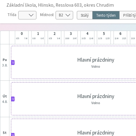
Základní škola, Hlinsko, Resslova 603, okres Chrudim
Třída
Místnost
Stálý
Tento týden
Příští t
0
1
2
3
4
5
6
6:55
7:40
8:00
8:45
8:55
9:40
10:00
10:45
10:55
11:40
11:50
12:35
12:40
13:25
13:30
Hlavní prázdniny
po
V
3.8.
Volno
Hlavní prázdniny
út
V
4.8.
Volno
Hlavní prázdniny
st
V