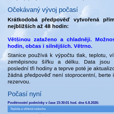
Očekávaný vývoj počasí
Krátkodobá předpověď vytvořená přím
nejbližších až 48 hodin:
Většinou zataženo a chladněji. Možn
hodin, občas i silnějších. Větrno.
Stanice používá k výpočtu tlak, teplotu, ví
zeměpisnou šířku a délku. Data jsou
poslední tři hodiny a teprve poté je aktual
žádná předpověď není stoprocentní, berte i 
rezervou.
Počasí nyní
Povětrnostní podmínky v čase 15:30:01 hod. dne 6.8.2026:
Teplota a vlhkost vzduchu