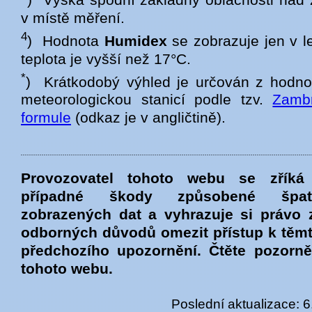
v místě měření.
4
) Hodnota
Humidex
se zobrazuje jen v l
teplota je vyšší než 17°C.
*
) Krátkodobý výhled je určován z hodno
meteorologickou stanicí podle tzv.
Zambr
formule
(odkaz je v angličtině).
Provozovatel tohoto webu se zříká
případné škody způsobené špatn
zobrazených dat a vyhrazuje si právo 
odborných důvodů omezit přístup k těmt
předchozího upozornění. Čtěte pozorn
tohoto webu.
Poslední aktualizace: 