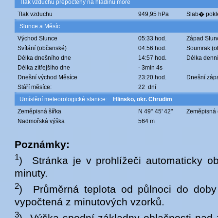
Tlak vzduchu přepočtený na hladinu moře
Tlak vzduchu
949,95 hPa
Slab� pokl
Slunce a Měsíc
Východ Slunce
05:33 hod.
Západ Slun
Svítání (občanské)
04:56 hod.
Soumrak (o
Délka dnešního dne
14:57 hod.
Délka denní
Délka zítřejšího dne
- 3min 4s
Dnešní východ Měsíce
23:20 hod.
Dnešní záp
Stáří měsíce:
22 dní
Umístění meteorologické stanice:
Hlinsko, okr. Chrudim
Zeměpisná šířka
N 49° 45' 42"
Zeměpisná 
Nadmořská výška
564 m
Poznámky:
1
) Stránka je v prohlížeči automaticky o
minuty.
2
) Průměrná teplota od půlnoci do doby
vypočtená z minutových vzorků.
3
) Výška spodní základny oblačnosti na