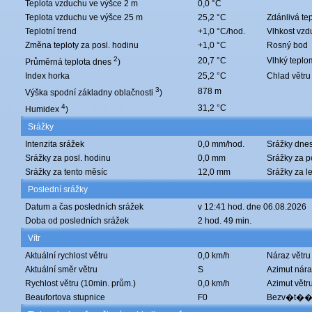
Teplota vzduchu ve výšce 2 m
0,0 °C
Teplota vzduchu ve výšce 25 m
25,2 °C
Zdánlivá te
Teplotní trend
+1,0 °C/hod.
Vlhkost vz
Změna teploty za posl. hodinu
+1,0 °C
Rosný bod
2
20,7 °C
Vlhký teplo
Průměrná teplota dnes
)
Index horka
25,2 °C
Chlad větru
3
878 m
Výška spodní základny oblačnosti
)
4
31,2 °C
Humidex
)
Srážky
Intenzita srážek
0,0 mm/hod.
Srážky dne
Srážky za posl. hodinu
0,0 mm
Srážky za p
Srážky za tento měsíc
12,0 mm
Srážky za le
Poslední srážky
Datum a čas posledních srážek
v 12:41 hod. dne 06.08.2026
Doba od posledních srážek
2 hod. 49 min.
Vítr
Aktuální rychlost větru
0,0 km/h
Náraz větru
Aktuální směr větru
S
Azimut nára
Rychlost větru (10min. prům.)
0,0 km/h
Azimut větr
Beaufortova stupnice
F0
Bezv�t�