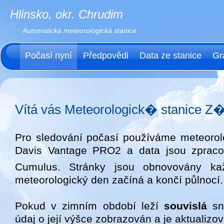
Hlinsko, okr. Chrudim
Automatická meteorologická stanice
Počasí nyní
Předpovědi
Data ze stanice
Gr
Vítá vás Meteorologick� stanice Z�
Pro sledování počasí používáme meteorolo
Davis Vantage PRO2 a data jsou zprac
Cumulus. Stránky jsou obnovovány k
meteorologický den začíná a končí půlnocí.
Pokud v zimním období leží
souvislá
sn
údaj o její výšce zobrazován a je aktualizo